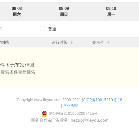
08-08
08-09
08-10
周六
周日
周一
车
普通
12点
12点-18点
18点-24点
/到站
运行时长
参考价
12点
12点-18点
18点-24点
件下无车次信息
改搜索条件重新搜索
Copyright www.tieyou.com 2009-2021
沪ICP备19015219号-18
|
营业执照
沪公网备31010502007415号
商务合作&广告业务: hezuo@tieyou.com