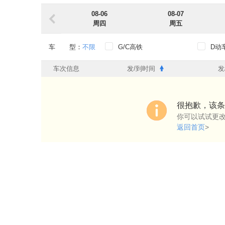
08-06
08-07
周四
周五
车 型：
不限
G/C高铁
D动
出发时段：
不限
0点-6点
6点-
车次信息
发/到时间
发
到达时段：
不限
0点-6点
6点-
出发车站：
不限
很抱歉，该条
你可以试试更
到达车站：
不限
返回首页
>
始发过路：
不限
始发
过路