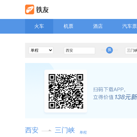
火车
机票
酒店
汽车票
换
西安
三门峡
单程