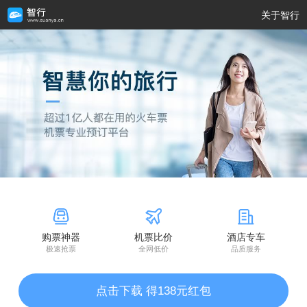
关于智行
购票神器
机票比价
酒店专车
极速抢票
全网低价
品质服务
点击下载 得138元红包