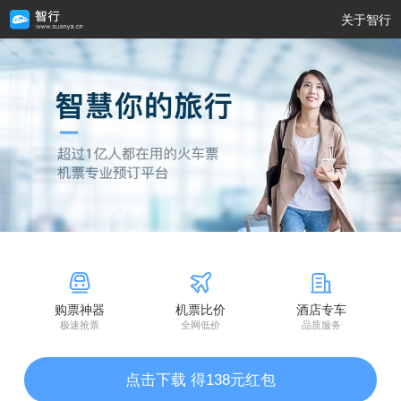
关于智行
购票神器
机票比价
酒店专车
极速抢票
全网低价
品质服务
点击下载 得138元红包