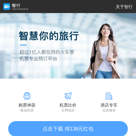
关于智行
购票神器
机票比价
酒店专车
极速抢票
全网低价
品质服务
点击下载 得138元红包