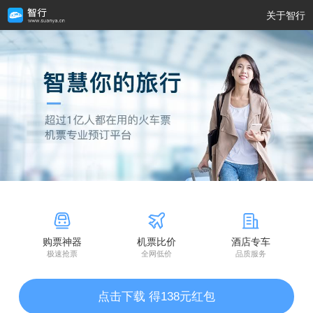
关于智行
购票神器
机票比价
酒店专车
极速抢票
全网低价
品质服务
点击下载 得138元红包