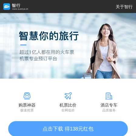
关于智行
购票神器
机票比价
酒店专车
极速抢票
全网低价
品质服务
点击下载 得138元红包